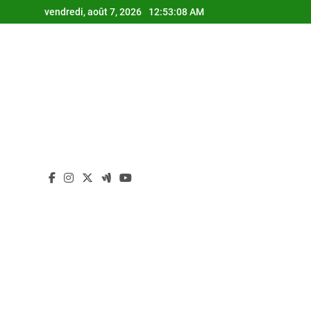
Skip
vendredi, août 7, 2026
12:53:09 AM
to
content