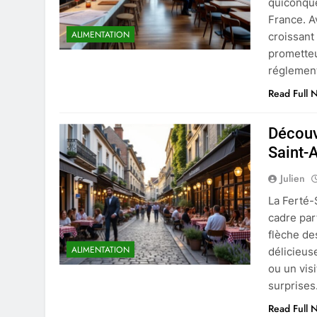
quiconque
France. A
ALIMENTATION
croissant
prometteu
réglement
Read Full 
Découv
Saint-
Julien
La Ferté-
cadre par
flèche d
ALIMENTATION
délicieus
ou un visi
surprises
Read Full 