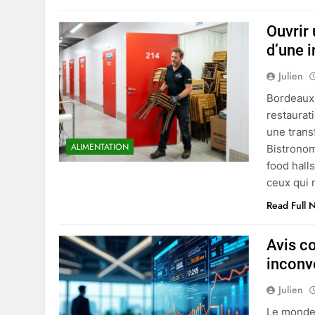
Ouvrir 
d’une i
Julien
Bordeaux 
restaurat
une trans
ALIMENTATION
Bistronom
food halls
ceux qui 
Read Full 
Avis co
inconv
Julien
Le monde 