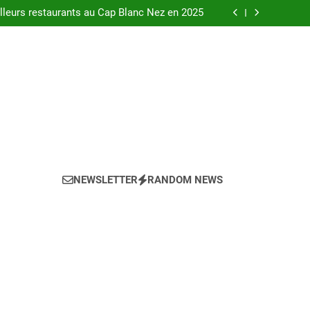
urants au bord de la Loire à Orléans en 2025.
leurs restaurants au Cap Blanc Nez en 2025
-menu idéal pour votre restaurant en 2025 ?
eils pour l’achat d’un bien LMNP d’occasion
urants au bord de la Loire à Orléans en 2025.
leurs restaurants au Cap Blanc Nez en 2025
-menu idéal pour votre restaurant en 2025 ?
eils pour l’achat d’un bien LMNP d’occasion
NEWSLETTER
RANDOM NEWS