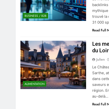
backlinks 
mythique 
BUSINESS / B2B
trouvé la
31 000 sp
Read Full 
Les me
du Loi
Julien
Le Châtea
Sarthe, a
dans cet
ALIMENTATION
saveurs et
région. E
au-delà…
Read Full 