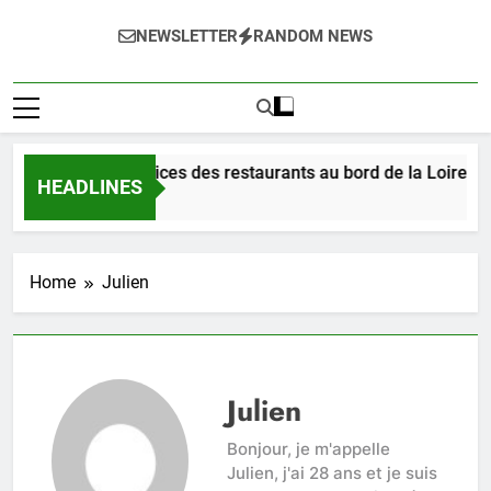
NEWSLETTER
RANDOM NEWS
Dégustez les délices des restaurants au bord de la Loire à Orl
HEADLINES
3 Jours Ago
Home
Julien
Julien
Bonjour, je m'appelle
Julien, j'ai 28 ans et je suis