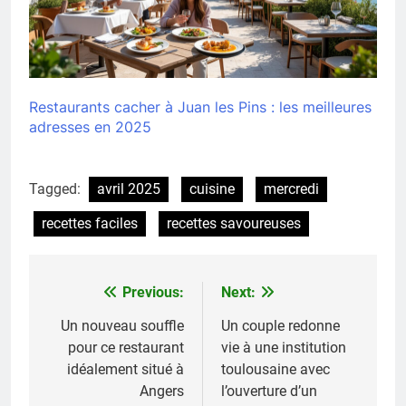
Restaurants cacher à Juan les Pins : les meilleures
adresses en 2025
Tagged:
avril 2025
cuisine
mercredi
recettes faciles
recettes savoureuses
Previous:
Next:
Navigation
de
Un nouveau souffle
Un couple redonne
pour ce restaurant
vie à une institution
l’article
idéalement situé à
toulousaine avec
Angers
l’ouverture d’un