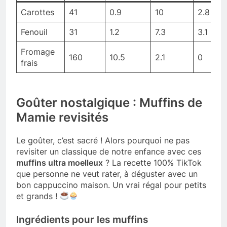
Carottes
41
0.9
10
2.8
Fenouil
31
1.2
7.3
3.1
Fromage
160
10.5
2.1
0
frais
Goûter nostalgique : Muffins de
Mamie revisités
Le goûter, c’est sacré ! Alors pourquoi ne pas
revisiter un classique de notre enfance avec ces
muffins ultra moelleux
? La recette 100% TikTok
que personne ne veut rater, à déguster avec un
bon cappuccino maison. Un vrai régal pour petits
et grands !
Ingrédients pour les muffins