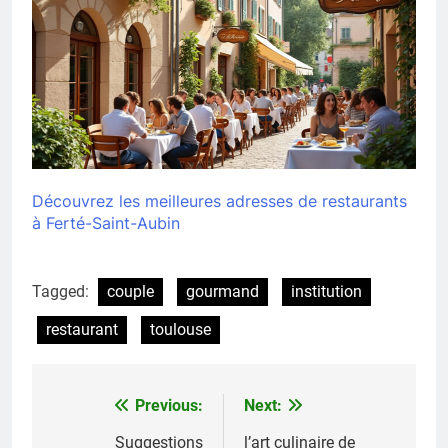
Découvrez les meilleures adresses de restaurants
à Ferté-Saint-Aubin
Tagged:
couple
gourmand
institution
restaurant
toulouse
Previous:
Next:
Navigation
de
Suggestions
l’art culinaire de