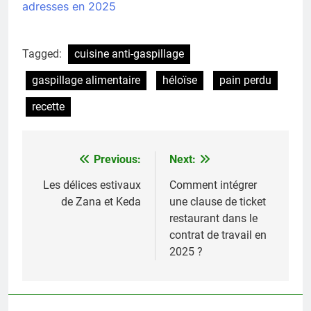
adresses en 2025
Tagged:
cuisine anti-gaspillage
gaspillage alimentaire
héloïse
pain perdu
recette
Previous:
Next:
Navigation
de
Les délices estivaux
Comment intégrer
de Zana et Keda
une clause de ticket
l’article
restaurant dans le
contrat de travail en
2025 ?