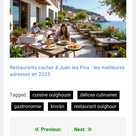
Restaurants cacher à Juan les Pins : les meilleures
adresses en 2025
Tagged:
cuisine ouïghoure
délices culinaires
gastronomie
krorän
restaurant ouïghour
Previous:
Next:
Navigation