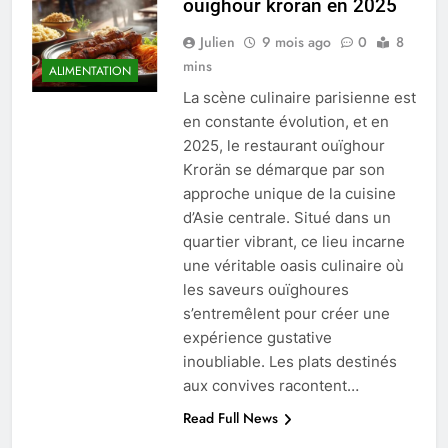
ouïghour krorän en 2025
Julien
9 mois ago
0
8
mins
ALIMENTATION
La scène culinaire parisienne est
en constante évolution, et en
2025, le restaurant ouïghour
Krorän se démarque par son
approche unique de la cuisine
d’Asie centrale. Situé dans un
quartier vibrant, ce lieu incarne
une véritable oasis culinaire où
les saveurs ouïghoures
s’entremêlent pour créer une
expérience gustative
inoubliable. Les plats destinés
aux convives racontent…
Read Full News