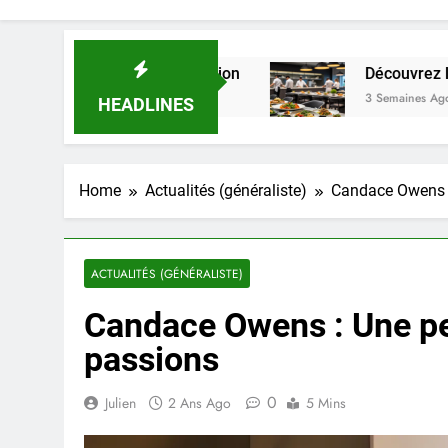
 LMNP d’occasion
Découvrez le menu du restaura
3 Semaines Ago
HEADLINES
Home
Actualités (généraliste)
Candace Owens :
ACTUALITÉS (GÉNÉRALISTE)
Candace Owens : Une pe
passions
0
Julien
2 Ans Ago
5 Mins