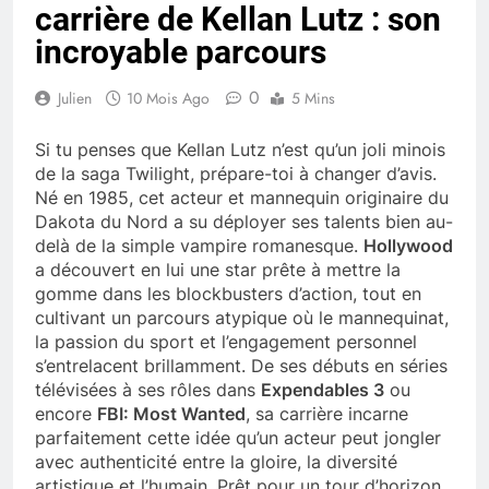
carrière de Kellan Lutz : son
incroyable parcours
0
Julien
10 Mois Ago
5 Mins
Si tu penses que Kellan Lutz n’est qu’un joli minois
de la saga Twilight, prépare-toi à changer d’avis.
Né en 1985, cet acteur et mannequin originaire du
Dakota du Nord a su déployer ses talents bien au-
delà de la simple vampire romanesque.
Hollywood
a découvert en lui une star prête à mettre la
gomme dans les blockbusters d’action, tout en
cultivant un parcours atypique où le mannequinat,
la passion du sport et l’engagement personnel
s’entrelacent brillamment. De ses débuts en séries
télévisées à ses rôles dans
Expendables 3
ou
encore
FBI: Most Wanted
, sa carrière incarne
parfaitement cette idée qu’un acteur peut jongler
avec authenticité entre la gloire, la diversité
artistique et l’humain. Prêt pour un tour d’horizon