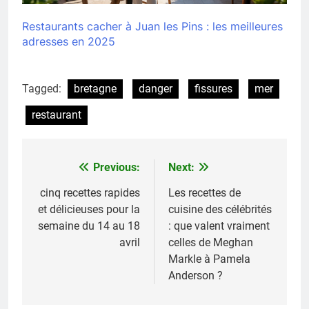
Restaurants cacher à Juan les Pins : les meilleures
adresses en 2025
Tagged:
bretagne
danger
fissures
mer
restaurant
Previous:
Next:
Navigation
de
cinq recettes rapides
Les recettes de
et délicieuses pour la
cuisine des célébrités
l’article
semaine du 14 au 18
: que valent vraiment
avril
celles de Meghan
Markle à Pamela
Anderson ?