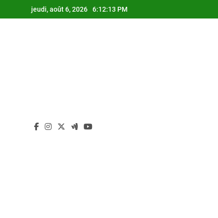
Skip
jeudi, août 6, 2026
6:12:13 PM
to
content