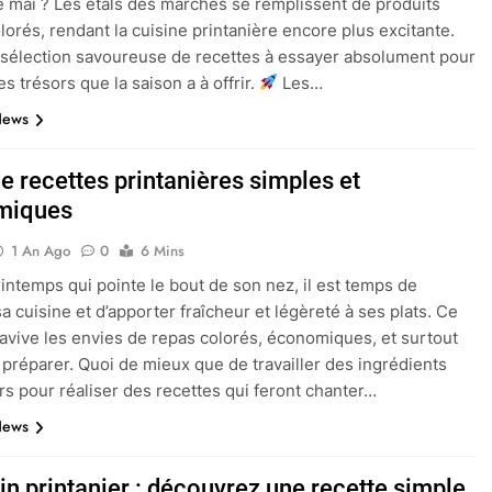
e mai ? Les étals des marchés se remplissent de produits
olorés, rendant la cuisine printanière encore plus excitante.
 sélection savoureuse de recettes à essayer absolument pour
es trésors que la saison a à offrir.
Les…
News
e recettes printanières simples et
miques
1 An Ago
0
6 Mins
rintemps qui pointe le bout de son nez, il est temps de
sa cuisine et d’apporter fraîcheur et légèreté à ses plats. Ce
vive les envies de repas colorés, économiques, et surtout
 préparer. Quoi de mieux que de travailler des ingrédients
rs pour réaliser des recettes qui feront chanter…
News
in printanier : découvrez une recette simple