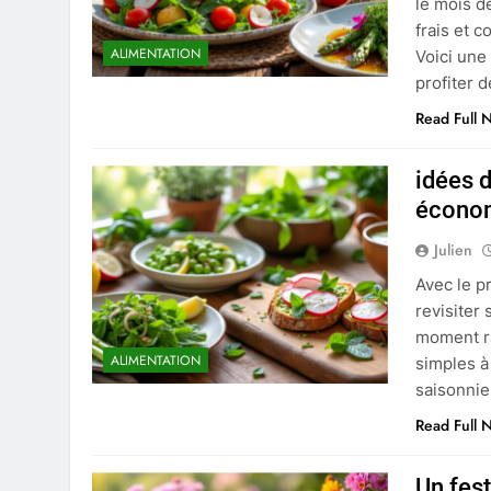
le mois d
frais et c
ALIMENTATION
Voici une
profiter d
Read Full 
idées d
écono
Julien
Avec le p
revisiter 
moment ra
ALIMENTATION
simples à
saisonnie
Read Full 
Un fest