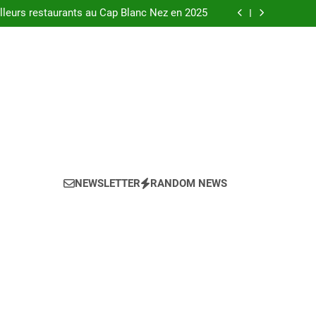
urants au bord de la Loire à Orléans en 2025.
leurs restaurants au Cap Blanc Nez en 2025
-menu idéal pour votre restaurant en 2025 ?
eils pour l’achat d’un bien LMNP d’occasion
urants au bord de la Loire à Orléans en 2025.
leurs restaurants au Cap Blanc Nez en 2025
-menu idéal pour votre restaurant en 2025 ?
eils pour l’achat d’un bien LMNP d’occasion
NEWSLETTER
RANDOM NEWS