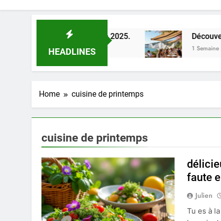
 Loire à Orléans en 2025.
Découverte des mei
1 Semaine Ago
HEADLINES
Home
cuisine de printemps
cuisine de printemps
délici
faute 
Julien
Tu es à l