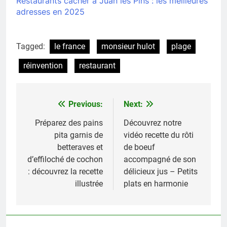
Restaurants cacher à Juan les Pins : les meilleures
adresses en 2025
Tagged:
le france
monsieur hulot
plage
réinvention
restaurant
Previous:
Next:
Navigation
de
Préparez des pains
Découvrez notre
pita garnis de
vidéo recette du rôti
l’article
betteraves et
de boeuf
d’effiloché de cochon
accompagné de son
: découvrez la recette
délicieux jus – Petits
illustrée
plats en harmonie