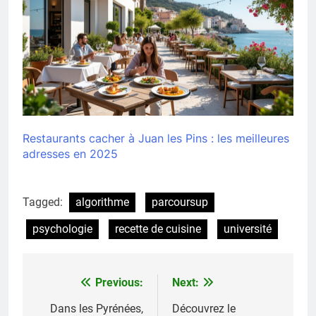
Restaurants cacher à Juan les Pins : les meilleures
adresses en 2025
Tagged:
algorithme
parcoursup
psychologie
recette de cuisine
université
Previous:
Next:
Navigation
de
Dans les Pyrénées,
Découvrez le