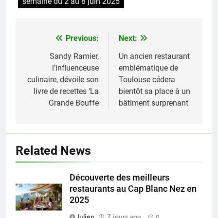
semaine du 2 au 8 juin 2025
Previous:
Next:
Navigation
de
Sandy Ramier,
Un ancien restaurant
l’influenceuse
emblématique de
l’article
culinaire, dévoile son
Toulouse cédera
livre de recettes ‘La
bientôt sa place à un
Grande Bouffe
bâtiment surprenant
Related News
Découverte des meilleurs
restaurants au Cap Blanc Nez en
2025
Julien
7 jours ago
0