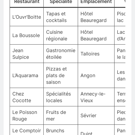
Restaurant
Spécialité
Emplacement
Vue
Tapas et
Hôtel
Piscine 
L’Ouvr’Boitte
cocktails
Beauregard
lac
Cuisine
Hôtel
Lac
La Boussole
régionale
Beauregard
d’Annec
Jean
Gastronomie
Pano su
Talloires
Sulpice
étoilée
le lac
Pizzas et
Les pie
L’Aquarama
plats de
Angon
dans l’e
saison
Chez
Spécialités
Annecy-le-
Terrass
Cocotte
locales
Vieux
ensoleil
Le Poisson
Fruits de
Pieds
Sévrier
Rouge
mer
dans l’e
Le Comptoir
Brunchs
Pano su
Duint