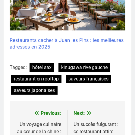
Restaurants cacher à Juan les Pins : les meilleures
adresses en 2025
Tagged:
hôtel sax
kinugawa rive gauche
restaurant en rooftop
saveurs françaises
saveurs japonaises
Previous:
Next:
Navigation
de
Un voyage culinaire
Un succès fulgurant :
au cœur de la chine :
ce restaurant attire