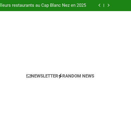
urants au bord de la Loire à Orléans en 2025.
leurs restaurants au Cap Blanc Nez en 2025
-menu idéal pour votre restaurant en 2025 ?
eils pour l’achat d’un bien LMNP d’occasion
urants au bord de la Loire à Orléans en 2025.
leurs restaurants au Cap Blanc Nez en 2025
-menu idéal pour votre restaurant en 2025 ?
eils pour l’achat d’un bien LMNP d’occasion
NEWSLETTER
RANDOM NEWS