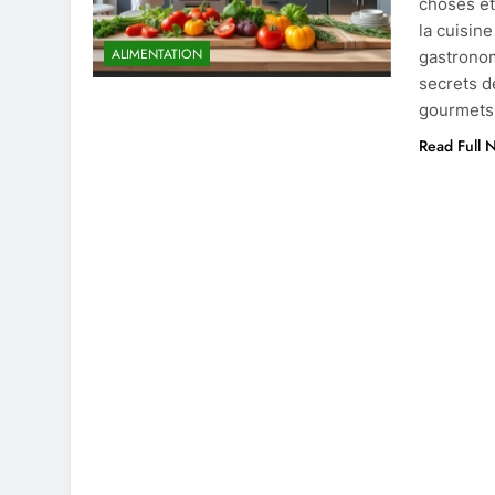
choses ét
la cuisin
ALIMENTATION
gastronom
secrets d
gourmets
Read Full 