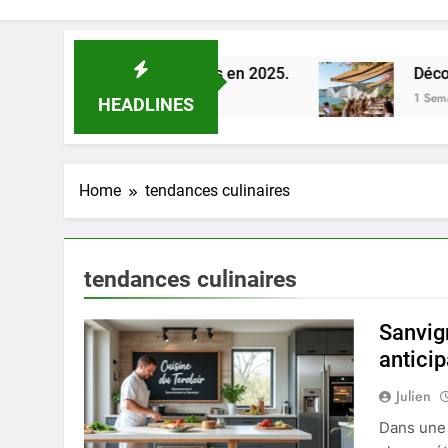
e la Loire à Orléans en 2025.
Découverte des 
1 Semaine Ago
HEADLINES
Home
tendances culinaires
tendances culinaires
Sanvign
anticip
Julien
Dans une 