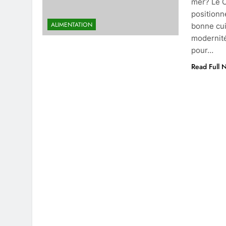
mer? Le C
positionn
ALIMENTATION
bonne cui
modernité
pour…
Read Full 