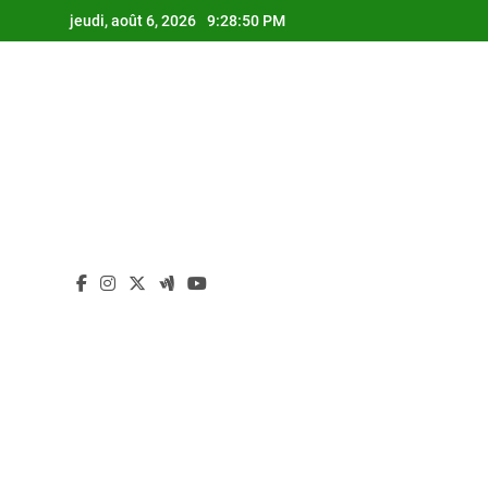
Skip
jeudi, août 6, 2026
9:28:51 PM
to
content