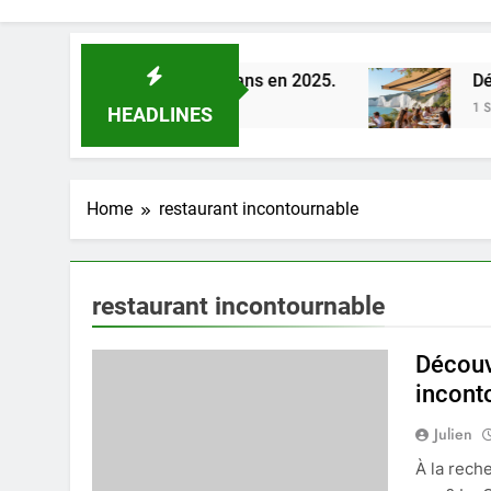
d de la Loire à Orléans en 2025.
Découverte d
1 Semaine Ago
HEADLINES
Home
restaurant incontournable
restaurant incontournable
Découvr
incont
Julien
À la rech