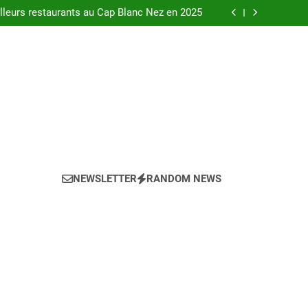
urants au bord de la Loire à Orléans en 2025.
leurs restaurants au Cap Blanc Nez en 2025
-menu idéal pour votre restaurant en 2025 ?
eils pour l’achat d’un bien LMNP d’occasion
urants au bord de la Loire à Orléans en 2025.
leurs restaurants au Cap Blanc Nez en 2025
-menu idéal pour votre restaurant en 2025 ?
eils pour l’achat d’un bien LMNP d’occasion
NEWSLETTER
RANDOM NEWS