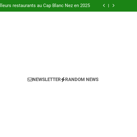
urants au bord de la Loire à Orléans en 2025.
leurs restaurants au Cap Blanc Nez en 2025
-menu idéal pour votre restaurant en 2025 ?
eils pour l’achat d’un bien LMNP d’occasion
urants au bord de la Loire à Orléans en 2025.
leurs restaurants au Cap Blanc Nez en 2025
-menu idéal pour votre restaurant en 2025 ?
eils pour l’achat d’un bien LMNP d’occasion
NEWSLETTER
RANDOM NEWS