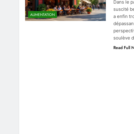
Dans le p
suscité b
ALIMENTATION
a enfin t
dépassant
perspecti
soulève d
Read Full 