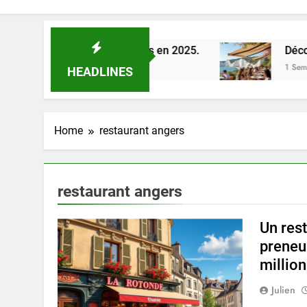
de la Loire à Orléans en 2025.
Découverte des
1 Semaine Ago
HEADLINES
Home
restaurant angers
restaurant angers
Un res
preneur
million
Julien