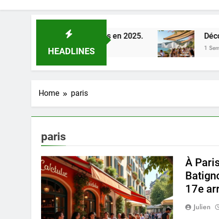
e la Loire à Orléans en 2025.
Découverte des 
1 Semaine Ago
HEADLINES
Home
paris
paris
À Paris
Batigno
17e ar
Julien