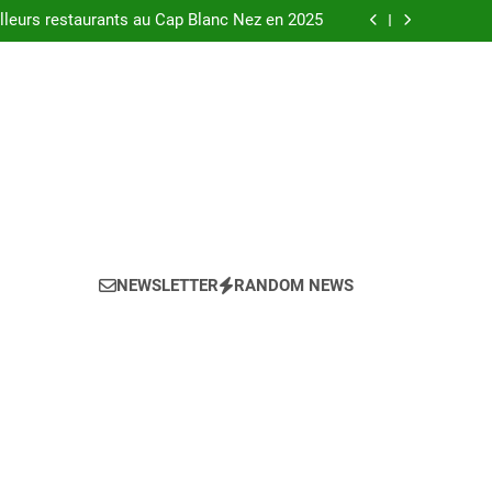
urants au bord de la Loire à Orléans en 2025.
leurs restaurants au Cap Blanc Nez en 2025
-menu idéal pour votre restaurant en 2025 ?
eils pour l’achat d’un bien LMNP d’occasion
urants au bord de la Loire à Orléans en 2025.
leurs restaurants au Cap Blanc Nez en 2025
-menu idéal pour votre restaurant en 2025 ?
eils pour l’achat d’un bien LMNP d’occasion
NEWSLETTER
RANDOM NEWS