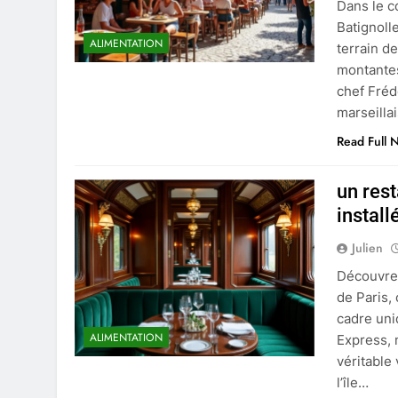
Dans le c
Batignoll
ALIMENTATION
terrain d
montantes
chef Fréd
marseilla
Read Full 
un res
instal
Julien
Découvre
de Paris, 
cadre uni
ALIMENTATION
Express, 
véritable
l’île…