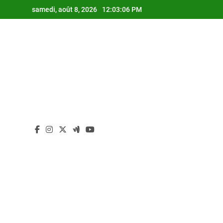
Skip
samedi, août 8, 2026
12:03:07 PM
to
content