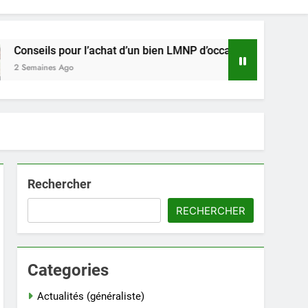
 pour l’achat d’un bien LMNP d’occasion
Décou
s Ago
3 Sem
Rechercher
RECHERCHER
Categories
Actualités (généraliste)