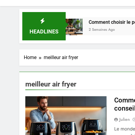
 Nez en 2025
Comment choisir le porte-menu i
2 Semaines Ago
HEADLINES
Home
meilleur air fryer
meilleur air fryer
Commen
consei
Julien
Le monde 