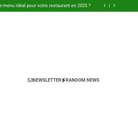
leurs restaurants au Cap Blanc Nez en 2025
-menu idéal pour votre restaurant en 2025 ?
eils pour l’achat d’un bien LMNP d’occasion
nt de l’application du lycée hôtelier en 2025
leurs restaurants au Cap Blanc Nez en 2025
-menu idéal pour votre restaurant en 2025 ?
eils pour l’achat d’un bien LMNP d’occasion
nt de l’application du lycée hôtelier en 2025
NEWSLETTER
RANDOM NEWS