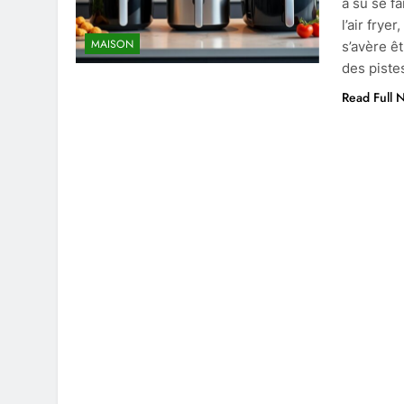
a su se f
l’air frye
MAISON
s’avère ê
des piste
Read Full 