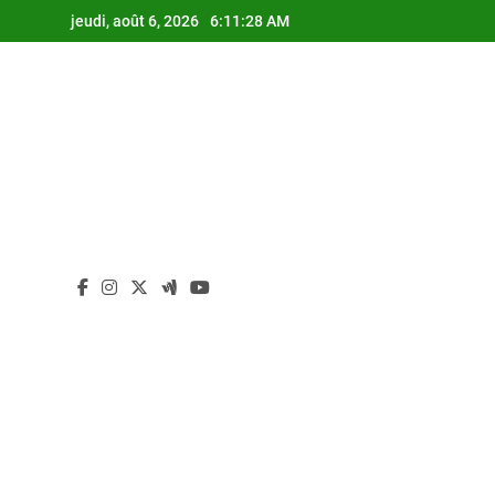
Skip
jeudi, août 6, 2026
6:11:28 AM
to
content