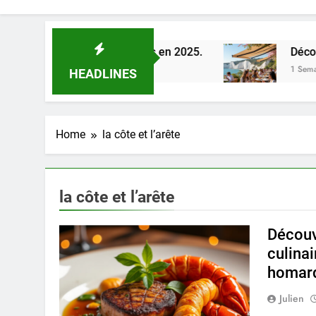
e la Loire à Orléans en 2025.
Découverte des 
1 Semaine Ago
HEADLINES
Home
la côte et l’arête
la côte et l’arête
Découvr
culinai
homar
Julien