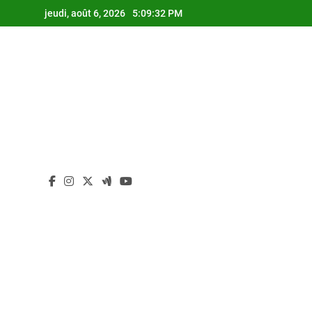
Skip
jeudi, août 6, 2026
5:09:33 PM
to
content