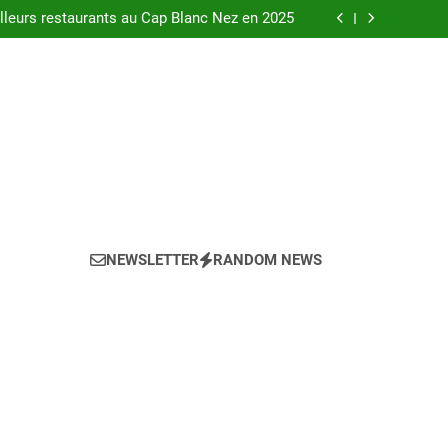
urants au bord de la Loire à Orléans en 2025.
leurs restaurants au Cap Blanc Nez en 2025
-menu idéal pour votre restaurant en 2025 ?
eils pour l’achat d’un bien LMNP d’occasion
urants au bord de la Loire à Orléans en 2025.
leurs restaurants au Cap Blanc Nez en 2025
-menu idéal pour votre restaurant en 2025 ?
eils pour l’achat d’un bien LMNP d’occasion
NEWSLETTER
RANDOM NEWS