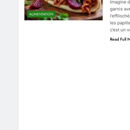
Imagine de
garnis av
ALIMENTATION
l’effiloch
les papill
c’est un 
Read Full 