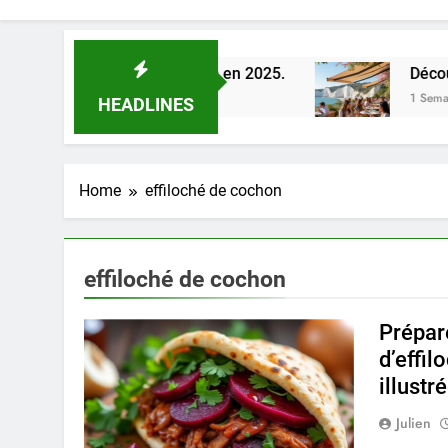
e la Loire à Orléans en 2025.
Découverte des 
1 Semaine Ago
HEADLINES
Home
effiloché de cochon
effiloché de cochon
Prépare
d’effil
illustr
Julien