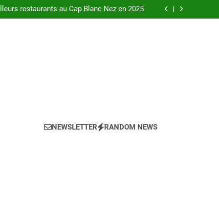
urants au bord de la Loire à Orléans en 2025.
leurs restaurants au Cap Blanc Nez en 2025
-menu idéal pour votre restaurant en 2025 ?
eils pour l’achat d’un bien LMNP d’occasion
urants au bord de la Loire à Orléans en 2025.
leurs restaurants au Cap Blanc Nez en 2025
-menu idéal pour votre restaurant en 2025 ?
eils pour l’achat d’un bien LMNP d’occasion
NEWSLETTER
RANDOM NEWS