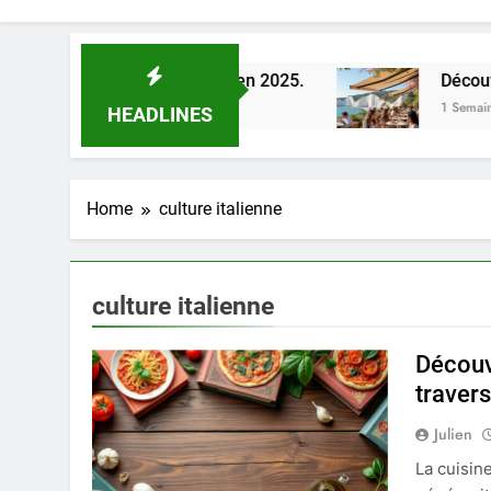
 la Loire à Orléans en 2025.
Découverte des m
1 Semaine Ago
HEADLINES
Home
culture italienne
culture italienne
Découvr
traver
Julien
La cuisin