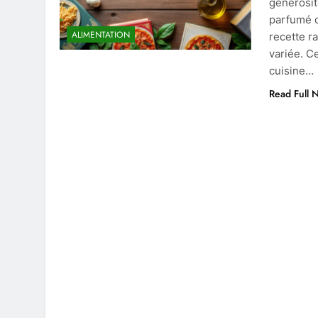
générosité
parfumé o
ALIMENTATION
recette ra
variée. C
cuisine…
Read Full 