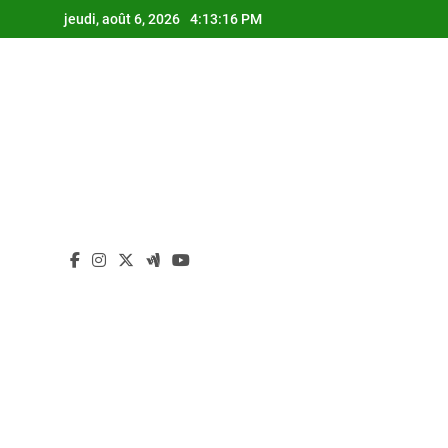
Skip
jeudi, août 6, 2026
4:13:16 PM
to
content