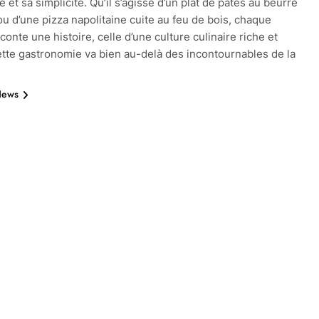
 et sa simplicité. Qu’il s’agisse d’un plat de pâtes au beurre
u d’une pizza napolitaine cuite au feu de bois, chaque
conte une histoire, celle d’une culture culinaire riche et
ette gastronomie va bien au-delà des incontournables de la
News