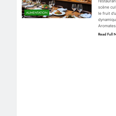
restauran
scène cul
ALIMENTATION
le fruit 
dynamique
Aromates
Read Full 