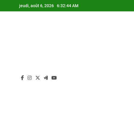
Skip
jeudi, août 6, 2026
6:32:44 AM
to
content