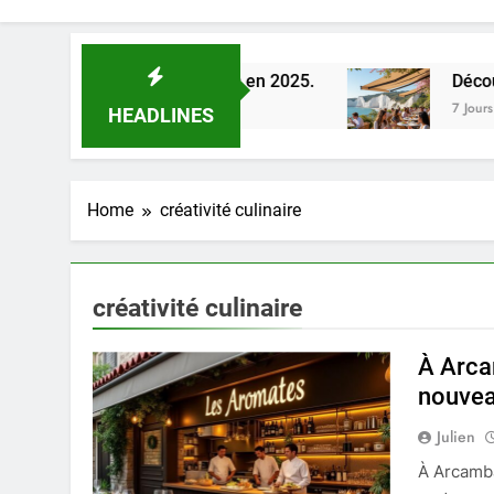
e la Loire à Orléans en 2025.
Découverte des 
7 Jours Ago
HEADLINES
Home
créativité culinaire
créativité culinaire
À Arca
nouveau
Julien
À Arcambal