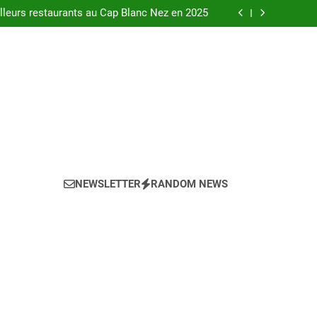
urants au bord de la Loire à Orléans en 2025.
leurs restaurants au Cap Blanc Nez en 2025
-menu idéal pour votre restaurant en 2025 ?
eils pour l’achat d’un bien LMNP d’occasion
urants au bord de la Loire à Orléans en 2025.
leurs restaurants au Cap Blanc Nez en 2025
-menu idéal pour votre restaurant en 2025 ?
eils pour l’achat d’un bien LMNP d’occasion
NEWSLETTER
RANDOM NEWS