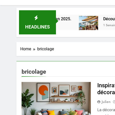
la Loire à Orléans en 2025.
Découverte des me
1 Semaine Ago
HEADLINES
Home
bricolage
bricolage
Inspira
décora
Julien
La décora