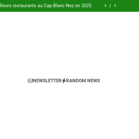
urants au bord de la Loire à Orléans en 2025.
leurs restaurants au Cap Blanc Nez en 2025
-menu idéal pour votre restaurant en 2025 ?
eils pour l’achat d’un bien LMNP d’occasion
urants au bord de la Loire à Orléans en 2025.
leurs restaurants au Cap Blanc Nez en 2025
-menu idéal pour votre restaurant en 2025 ?
eils pour l’achat d’un bien LMNP d’occasion
NEWSLETTER
RANDOM NEWS