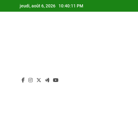
Skip
jeudi, août 6, 2026
10:40:11 PM
to
content