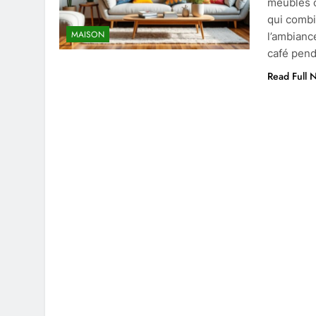
meubles o
qui combi
MAISON
l’ambianc
café pend
Read Full 