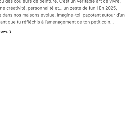
u des couleurs de peinture. C’est un véritable art de vivre,
ne créativité, personnalité et… un zeste de fun ! En 2025,
e dans nos maisons évolue. Imagine-toi, papotant autour d’un
ant que tu réfléchis à l’aménagement de ton petit coin…
News