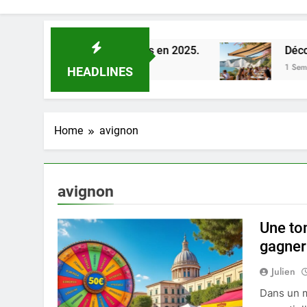
e la Loire à Orléans en 2025.
Découverte des 
1 Semaine Ago
HEADLINES
Home
avignon
avignon
Une to
gagner
Julien
Dans un m