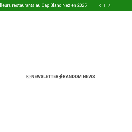
urants au bord de la Loire à Orléans en 2025.
leurs restaurants au Cap Blanc Nez en 2025
-menu idéal pour votre restaurant en 2025 ?
eils pour l’achat d’un bien LMNP d’occasion
urants au bord de la Loire à Orléans en 2025.
leurs restaurants au Cap Blanc Nez en 2025
-menu idéal pour votre restaurant en 2025 ?
eils pour l’achat d’un bien LMNP d’occasion
NEWSLETTER
RANDOM NEWS