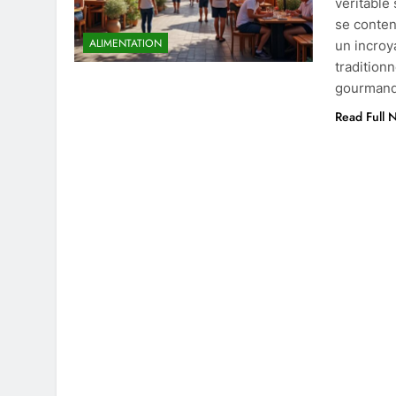
véritable
se conten
ALIMENTATION
un incroy
traditionn
gourmand
Read Full 