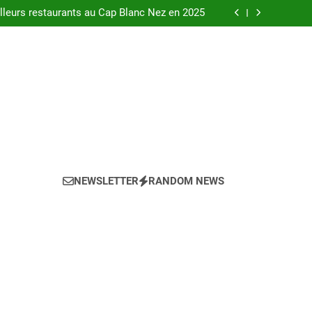
urants au bord de la Loire à Orléans en 2025.
leurs restaurants au Cap Blanc Nez en 2025
-menu idéal pour votre restaurant en 2025 ?
eils pour l’achat d’un bien LMNP d’occasion
urants au bord de la Loire à Orléans en 2025.
leurs restaurants au Cap Blanc Nez en 2025
-menu idéal pour votre restaurant en 2025 ?
eils pour l’achat d’un bien LMNP d’occasion
NEWSLETTER
RANDOM NEWS