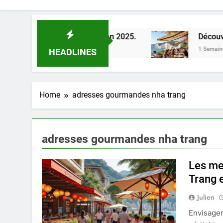
la Loire à Orléans en 2025.
Découverte des me
1 Semaine Ago
HEADLINES
Home
adresses gourmandes nha trang
adresses gourmandes nha trang
Les me
Trang 
Julien
Envisager